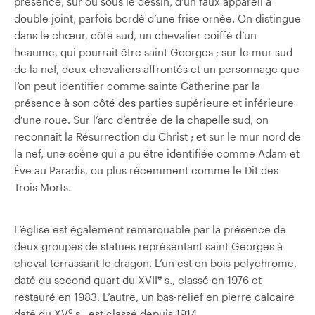
présence, sur ou sous le dessin, d’un faux appareil à
double joint, parfois bordé d’une frise ornée. On distingue
dans le chœur, côté sud, un chevalier coiffé d’un
heaume, qui pourrait être saint Georges ; sur le mur sud
de la nef, deux chevaliers affrontés et un personnage que
l’on peut identifier comme sainte Catherine par la
présence à son côté des parties supérieure et inférieure
d’une roue. Sur l’arc d’entrée de la chapelle sud, on
reconnaît la Résurrection du Christ ; et sur le mur nord de
la nef, une scène qui a pu être identifiée comme Adam et
Ève au Paradis, ou plus récemment comme le Dit des
Trois Morts.
L’église est également remarquable par la présence de
deux groupes de statues représentant saint Georges à
cheval terrassant le dragon. L’un est en bois polychrome,
e
daté du second quart du XVII
s., classé en 1976 et
restauré en 1983. L’autre, un bas-relief en pierre calcaire
e
daté du XV
s., est classé depuis 1914.