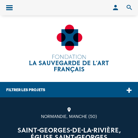
Conn
O
Ouvrir/fermer le menu
FILTRER LES PROJETS
NORMANDIE, MANCHE (50)
SAINT-GEORGES-DE-LA-RIVIÈRE,
ÉGLISE SAINT-GEORGES