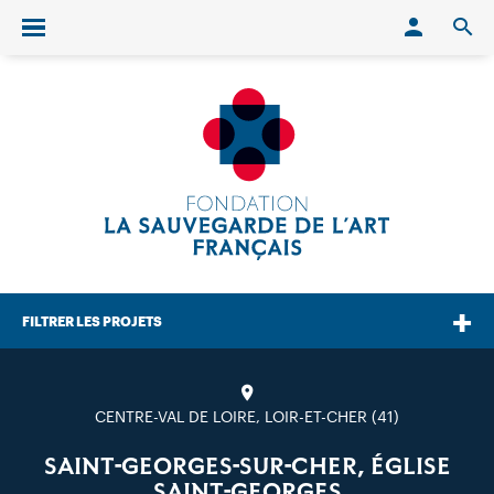
Conn
O
Ouvrir/fermer le menu
FILTRER LES PROJETS
CENTRE-VAL DE LOIRE, LOIR-ET-CHER (41)
SAINT-GEORGES-SUR-CHER, ÉGLISE
SAINT-GEORGES