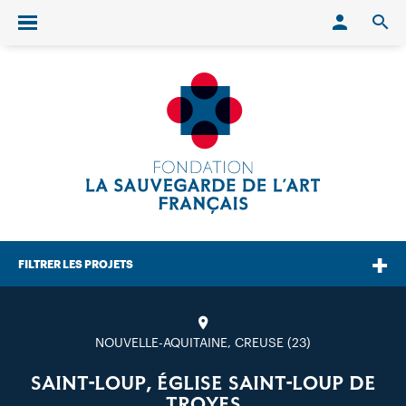
Conn
O
Ouvrir/fermer le menu
FILTRER LES PROJETS
NOUVELLE-AQUITAINE, CREUSE (23)
SAINT-LOUP, ÉGLISE SAINT-LOUP DE
TROYES