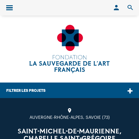
Conn
O
Ouvrir/fermer le menu
FILTRER LES PROJETS
AUVERGNE-RHÔNE-ALPES, SAVOIE (73)
SAINT-MICHEL-DE-MAURIENNE,
CHAPELLE SAINT-GRÉGOIRE