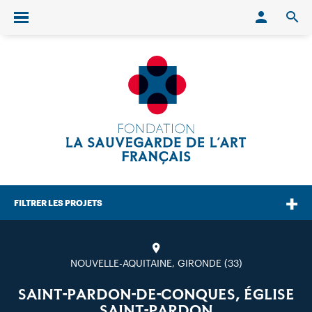
Conn
O
Ouvrir/fermer le menu
FILTRER LES PROJETS
NOUVELLE-AQUITAINE, GIRONDE (33)
SAINT-PARDON-DE-CONQUES, ÉGLISE
SAINT-PARDON