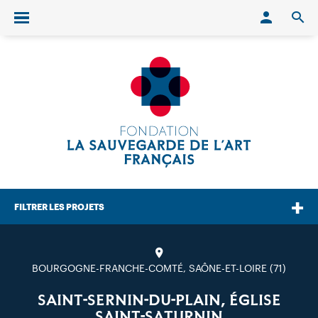
Conn
O
Ouvrir/fermer le menu
FILTRER LES PROJETS
BOURGOGNE-FRANCHE-COMTÉ, SAÔNE-ET-LOIRE (71)
SAINT-SERNIN-DU-PLAIN, ÉGLISE
SAINT-SATURNIN