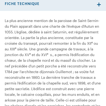
FICHE TECHNIQUE
La plus ancienne mention de la paroisse de Saint-Sernin-
du­ Plain apparaît dans une charte de l’évêque d’Autun en
1055. L’église, dédiée à saint Saturnin, est régulièrement
orientée. La partie la plus ancienne, constituée par la
e
croisée du transept, pourrait remonter à la fin du XII
ou
e
au XIII
siècle. Une grande campagne de travaux, à la
e
e
jonction du XV
et du XVI
s., a permis l’édification du
chœur, de la chapelle nord et du massif du clocher. La
nef précédée d’un petit porche a été reconstruite vers
1784 par l’architecte dijonnais Guillemot ; sa voûte fut
reconstruite en 1860. La dernière tranche de travaux a
permis l’édification de la chapelle sud, vers 1898, et d’une
petite sacristie. L’édifice est construit avec une pierre
locale, le calcaire coquillais, pour les murs enduits, et en
arkose pour la pierre de taille. Celle-ci est utilisée pour
les chaînes d’angle et les corniches, les contreforts et les