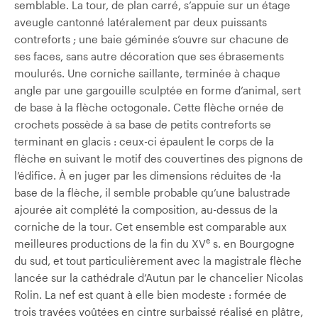
semblable. La tour, de plan carré, s’appuie sur un étage
aveugle cantonné latéralement par deux puissants
contreforts ; une baie géminée s’ouvre sur chacune de
ses faces, sans autre décoration que ses ébrasements
moulurés. Une corniche saillante, terminée à chaque
angle par une gargouille sculptée en forme d’animal, sert
de base à la flèche octogonale. Cette flèche ornée de
crochets possède à sa base de petits contreforts se
terminant en glacis : ceux-ci épaulent le corps de la
flèche en suivant le motif des couvertines des pignons de
l’édifice. À en juger par les dimensions réduites de ·la
base de la flèche, il semble probable qu’une balustrade
ajourée ait complété la composition, au-dessus de la
corniche de la tour. Cet ensemble est comparable aux
e
meilleures productions de la fin du XV
s. en Bourgogne
du sud, et tout particulièrement avec la magistrale flèche
lancée sur la cathédrale d’Autun par le chancelier Nicolas
Rolin. La nef est quant à elle bien modeste : formée de
trois travées voûtées en cintre surbaissé réalisé en plâtre,