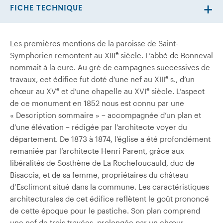
FICHE TECHNIQUE
Les premières mentions de la paroisse de Saint-
e
Symphorien remontent au XIII
siècle. L’abbé de Bonneval
nommait à la cure. Au gré de campagnes successives de
e
travaux, cet édifice fut doté d’une nef au XIII
s., d’un
e
e
chœur au XV
et d’une chapelle au XVI
siècle. L’aspect
de ce monument en 1852 nous est connu par une
« Description sommaire » – accompagnée d’un plan et
d’une élévation – rédigée par l’architecte voyer du
département. De 1873 à 1874, l’église a été profondément
remaniée par l’architecte Henri Parent, grâce aux
libéralités de Sosthène de La Rochefoucauld, duc de
Bisaccia, et de sa femme, propriétaires du château
d’Esclimont situé dans la commune. Les caractéristiques
architecturales de cet édifice reflètent le goût prononcé
de cette époque pour le pastiche. Son plan comprend
une nef de trois travées, prolongée par un chœur