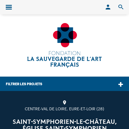
Conn
O
Ouvrir/fermer le menu
FILTRER LES PROJETS
CENTRE-VAL DE LOIRE, EURE-ET-LOIR (28)
SAINT-SYMPHORIEN-LE-CHÂTEAU,
ÉGLISE SAINT-SYMPHORIEN