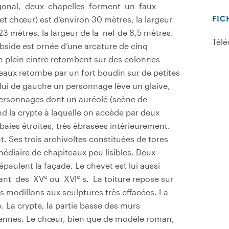
ygonal, deux chapelles forment un faux
et chœur) est d’environ 30 mètres, la largeur
FIC
23 mètres, la largeur de la nef de 8,5 mètres.
Télé
abside est ornée d’une arcature de cinq
n plein cintre retombent sur des colonnes
aux retombe par un fort boudin sur de petites
elui de gauche un personnage lève un glaive,
personnages dont un auréolé (scène de
nd la crypte à laquelle on accède par deux
 baies étroites, très ébrasées intérieurement.
nt. Ses trois archivoltes constituées de tores
médiaire de chapiteaux peu lisibles. Deux
épaulent la façade. Le chevet est lui aussi
e
e
tant des XV
ou XVI
s. La toiture repose sur
s modillons aux sculptures très effacées. La
e. La crypte, la partie basse des murs
nciennes. Le chœur, bien que de modèle roman,