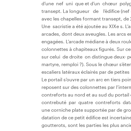
d’une nef uni­ que et d’un chœur pol
transept. La longueur de l’édifice (nef 
avec les chapelles formant transept, de 
Une sacristie a été ajoutée au XIXe s. L’
arcades, dont deux aveugles. Les arcs e
engagées. L’arcade médiane à deux roule
colonnettes à chapiteaux figurés. Sur c
sur celui de droite on distingue deux· 
martyre, remploi ?). Sous le chœur s’éte
escaliers latéraux éclairés par de petites
Le portail s’ouvre par un arc en tiers poi
reposent sur des colonnettes par l’inter
contreforts au nord et au sud du portail 
contrebuté par quatre contreforts da
une corniche plate supportée par de gro
datation de ce petit édifice est incertain
goutterots, sont les parties les plus a