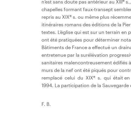
e
n’est sans doute pas antérieur au XIII
s.
chapelles formant faux-transept semble
e
repris au XIX
s. ou même plus récemment
itinéraires romans des éditions de la Pie
textes. L’église qui est sur un terrain e
ont été pratiquées pour déterminer nota
Bâtiments de France a effectué un drain
entretenue par la surélévation progress
sanitaires malencontreusement édifiés à
murs de la nef ont été piqués pour con
e
remplacé celui du XIX
s. qui était en
1994. La participation de la Sauvegarde d
F. B.