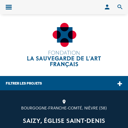
Conn
O
Ouvrir/fermer le menu
FILTRER LES PROJETS
BOURGOGNE-FRANCHE-COMTÉ, NIÈVRE (58)
SAIZY, ÉGLISE SAINT-DENIS