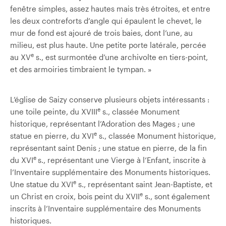
fenêtre simples, assez hautes mais très étroites, et entre
les deux contreforts d’angle qui épaulent le chevet, le
mur de fond est ajouré de trois baies, dont l’une, au
milieu, est plus haute. Une petite porte latérale, percée
e
au XV
s., est surmontée d’une archivolte en tiers-point,
et des armoiries timbraient le tympan. »
L’église de Saizy conserve plusieurs objets intéressants :
e
une toile peinte, du XVIII
s., classée Monument
historique, représentant l’Adoration des Mages ; une
e
statue en pierre, du XVI
s., classée Monument historique,
représentant saint Denis ; une statue en pierre, de la fin
e
du XVI
s., représentant une Vierge à l’Enfant, inscrite à
l’Inventaire supplémentaire des Monuments historiques.
e
Une statue du XVI
s., représentant saint Jean-Baptiste, et
e
un Christ en croix, bois peint du XVII
s., sont également
inscrits à l’Inventaire supplémentaire des Monuments
historiques.