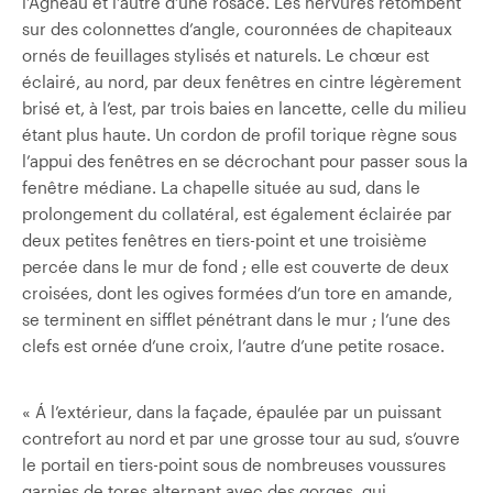
l’Agneau et l’autre d’une rosace. Les nervures retombent
sur des colonnettes d’angle, couronnées de chapiteaux
ornés de feuillages stylisés et naturels. Le chœur est
éclairé, au nord, par deux fenêtres en cintre légèrement
brisé et, à l’est, par trois baies en lancette, celle du milieu
étant plus haute. Un cordon de profil torique règne sous
l’appui des fenêtres en se décrochant pour passer sous la
fenêtre médiane. La chapelle située au sud, dans le
prolongement du collatéral, est également éclairée par
deux petites fenêtres en tiers-point et une troisième
percée dans le mur de fond ; elle est couverte de deux
croisées, dont les ogives formées d’un tore en amande,
se terminent en sifflet pénétrant dans le mur ; l’une des
clefs est ornée d’une croix, l’autre d’une petite rosace.
« Á l’extérieur, dans la façade, épaulée par un puissant
contrefort au nord et par une grosse tour au sud, s’ouvre
le portail en tiers-point sous de nombreuses voussures
garnies de tores alternant avec des gorges, qui