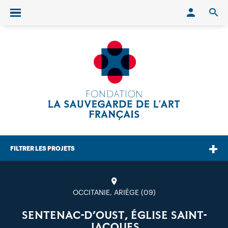
Conn
O
Ouvrir/fermer le menu
FILTRER LES PROJETS
OCCITANIE, ARIÈGE (09)
SENTENAC-D’OUST, ÉGLISE SAINT-
JACQUES