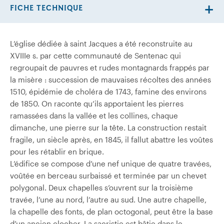
FICHE TECHNIQUE
L’église dédiée à saint Jacques a été reconstruite au
XVIIIe s. par cette communauté de Sentenac qui
regroupait de pauvres et rudes montagnards frappés par
la misère : succession de mauvaises récoltes des années
1510, épidémie de choléra de 1743, famine des environs
de 1850. On raconte qu’ils apportaient les pierres
ramassées dans la vallée et les collines, chaque
dimanche, une pierre sur la tête. La construction restait
fragile, un siècle après, en 1845, il fallut abattre les voûtes
pour les rétablir en brique.
L’édifice se compose d’une nef unique de quatre travées,
voûtée en berceau surbaissé et terminée par un chevet
polygonal. Deux chapelles s’ouvrent sur la troisième
travée, l’une au nord, l’autre au sud. Une autre chapelle,
la chapelle des fonts, de plan octogonal, peut être la base
d’un ancien clocher. La sacristie est bâtie dans le