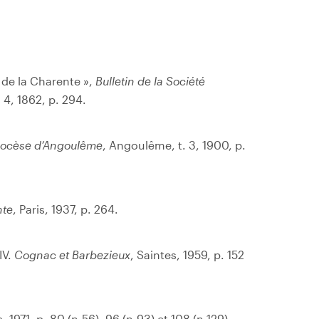
 de la Charente »,
Bulletin de la Société
. 4, 1862, p. 294.
diocèse d’Angoulême
, Angoulême, t. 3, 1900, p.
nte
, Paris, 1937, p. 264.
 IV.
Cognac et Barbezieux
, Saintes, 1959, p. 152
s, 1971, p. 80 (n.56), 96 (n.93) et 108 (n.129).