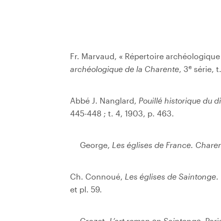
Fr. Marvaud, « Répertoire archéologique
e
archéologique de la Charente
, 3
série, t
Abbé J. Nanglard,
Pouillé historique du 
445-448 ; t. 4, 1903, p. 463.
George,
Les églises de France. Chare
Ch. Connoué,
Les églises de Saintonge
.
et pl. 59.
Crozet,
L’art roman en Saintonge
, Pari