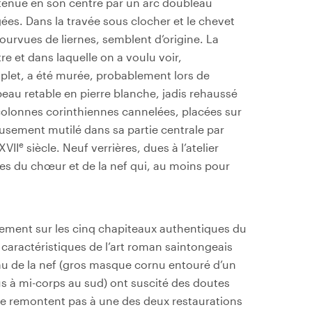
utenue en son centre par un arc doubleau
es. Dans la travée sous clocher et le chevet
pourvues de liernes, semblent d’origine. La
re et dans laquelle on a voulu voir,
riplet, a été murée, probablement lors de
t beau retable en pierre blanche, jadis rehaussé
colonnes corinthiennes cannelées, placées sur
usement mutilé dans sa partie centrale par
e
XVII
siècle. Neuf verrières, dues à l’atelier
es du chœur et de la nef qui, au moins pour
lement sur les cinq chapiteaux authentiques du
en caractéristiques de l’art roman saintongeais
eau de la nef (gros masque cornu entouré d’un
vus à mi-corps au sud) ont suscité des doutes
 ne remontent pas à une des deux restaurations