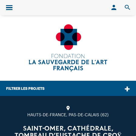
Conn
O
Ouvrir/fermer le menu
FILTRER LES PROJETS
HAUTS-DE-FRANCE, PAS-DE-CALAIS (62)
SAINT-OMER, CATHÉDRALE,
TOMBEAU D’EUSTACHE DE CROŸ