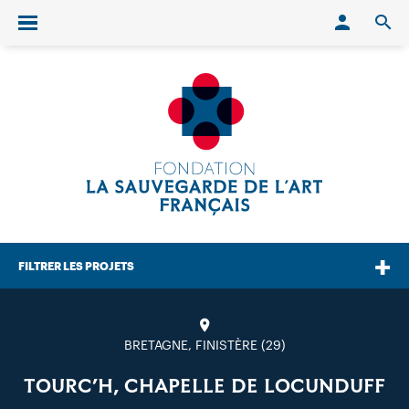
Conn
O
Ouvrir/fermer le menu
FILTRER LES PROJETS
BRETAGNE, FINISTÈRE (29)
TOURC’H, CHAPELLE DE LOCUNDUFF