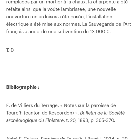
remplacés par un mortier à la chaux, la charpente a été
refaite ainsi que la voûte lambrissée, une nouvelle
couverture en ardoises a été posée, l’installation
électrique a été mise aux normes. La Sauvegarde de l’Art
français a accordé une subvention de 13 000 €.
T. D.
Bibliographie :
É. de Villiers du Terrage, « Notes sur la paroisse de
Tourc’h (canton de Rosporden) »,
Bulletin de la Société
archéologique du Finistère
, t. 20, 1893, p. 365-370.
Abbé F. Calvez,
Paroisse de Tourc’h
, [ Brest ], 1934, p. 39-