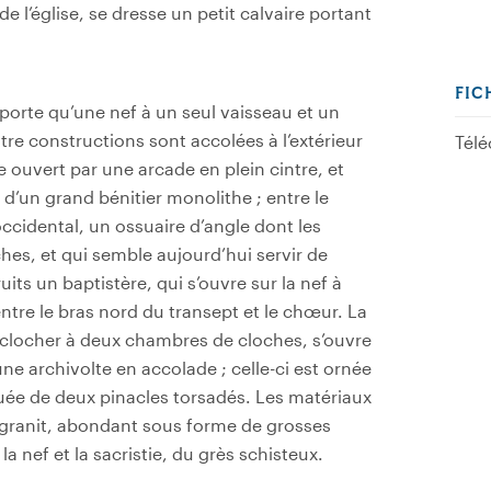
e l’église, se dresse un petit calvaire portant
FIC
mporte qu’une nef à un seul vaisseau et un
atre constructions sont accolées à l’extérieur
Télé
 ouvert par une arcade en plein cintre, et
t d’un grand bénitier monolithe ; entre le
cidental, un ossuaire d’angle dont les
hes, et qui semble aujourd’hui servir de
its un baptistère, qui s’ouvre sur la nef à
e entre le bras nord du transept et le chœur. La
 clocher à deux chambres de cloches, s’ouvre
ne archivolte en accolade ; celle-ci est ornée
uée de deux pinacles torsadés. Les matériaux
e granit, abondant sous forme de grosses
 nef et la sacristie, du grès schisteux.