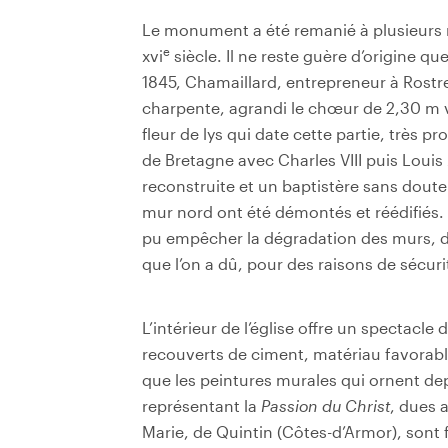
Le monument a été remanié à plusieurs r
e
xvi
siècle. Il ne reste guère d’origine qu
1845, Chamaillard, entrepreneur à Rostre
charpente, agrandi le chœur de 2,30 m v
fleur de lys qui date cette partie, très
de Bretagne avec Charles VIII puis Louis X
reconstruite et un baptistère sans doute 
mur nord ont été démontés et réédifiés.
pu empêcher la dégradation des murs, de
que l’on a dû, pour des raisons de sécurit
L’intérieur de l’église offre un spectacle
recouverts de ciment, matériau favorabl
que les peintures murales qui ornent dep
représentant la
Passion du Christ
, dues 
Marie, de Quintin (Côtes-d’Armor), sont