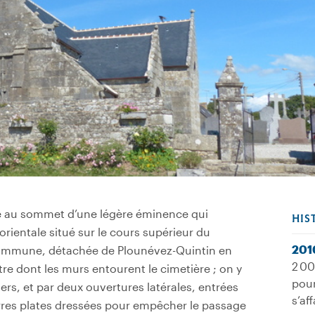
ve au sommet d’une légère éminence qui
HIS
orientale situé sur le cours supérieur du
201
e commune, détachée de Plounévez-Quintin en
2 00
itre dont les murs entourent le cimetière ; on y
pour
iers, et par deux ouvertures latérales, entrées
s’af
erres plates dressées pour empêcher le passage