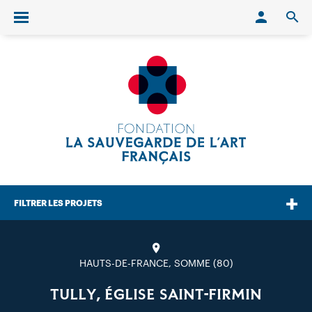
Conn
O
Ouvrir/fermer le menu
FILTRER LES PROJETS
HAUTS-DE-FRANCE, SOMME (80)
TULLY, ÉGLISE SAINT-FIRMIN