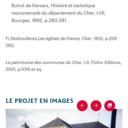
Buhot de Kersers,
Histoire et statistique
monumentale du département du Cher
, t.VII,
Bourges, 1892, p.280-281.
Fr.Deshoulières,
Les églises de France, Cher
. 1932, p.259-
260.
Le patrimoine des communes du Cher
, t.II, Flohic Editions,
2001, p.1016 et sq.
LE PROJET EN IMAGES
Previous
Next
Fullscre