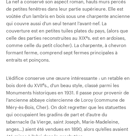
La nef a conservé son aspect roman, hauts murs percés
de petites fenêtres dans leur partie supérieure. Elle est
voûtée d’un lambris en bois sous une charpente ancienne
qui couvre aussi d’un seul tenant l’avant-nef. La
couverture est en petites tuiles plates du pays, (alors que
e
celle des parties reconstruites au XIX
s. est en ardoises,
comme celle du petit clocher). La charpente, à chevron
formant ferme, comprend sept fermes principales à
entraits et poinçons.
L’édifice conserve une œuvre intéressante : un retable en
e
bois doré du XVII
s., d’un beau style, classé parmi les
Monuments historiques en 1931. Il passe pour provenir de
l’ancienne abbaye cistercienne de Loroy (commune de
Méry-ès-Bois, Cher). On doit regretter que les statuettes
qui occupaient les gradins de part et d’autre du
tabernacle (la Vierge, saint Joseph, Marie-Madeleine,
anges…) aient été vendues en 1890, alors qu’elles avaient