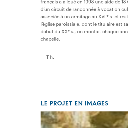
français a alloué en 1998 une aide de 18
d’un circuit de randonnée à vocation cult
e
associée à un ermitage au XVII
s. et res
l’église paroissiale, dont le titulaire est
e
début du XX
s., on montait chaque anné
chapelle.
T h.
LE PROJET EN IMAGES