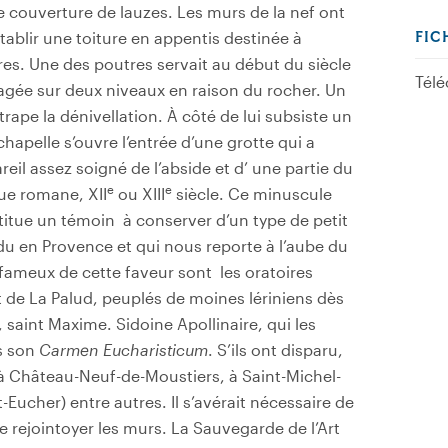
e couverture de lauzes. Les murs de la nef ont
tablir une toiture en appentis destinée à
FIC
rres. Une des poutres servait au début du siècle
Télé
agée sur deux niveaux en raison du rocher. Un
trape la dénivellation. À côté de lui subsiste un
chapelle s’ouvre l’entrée d’une grotte qui a
reil assez soigné de l’abside et d’ une partie du
e
e
oque romane, XII
ou XIII
siècle. Ce minuscule
itue un témoin à conserver d’un type de petit
du en Provence et qui nous reporte à l’aube du
 fameux de cette faveur sont les oratoires
 de La Palud, peuplés de moines lériniens dès
 saint Maxime. Sidoine Apollinaire, qui les
ns son
Carmen Eucharisticum
. S’ils ont disparu,
à Château-Neuf-de-Moustiers, à Saint-Michel-
Eucher) entre autres. Il s’avérait nécessaire de
e rejointoyer les murs. La Sauvegarde de l’Art