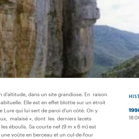
m d’altitude, dans un site grandiose. En raison
HIS
bituelle. Elle est en effet blottie sur un étroit
199
e Lure qui lui sert de paroi d’un côté. On y
18 0
eux, malaisé », dont les derniers lacets
es éboulis. Sa courte nef (9 m x 6 m) est
; une voûte en berceau et un cul-de-four