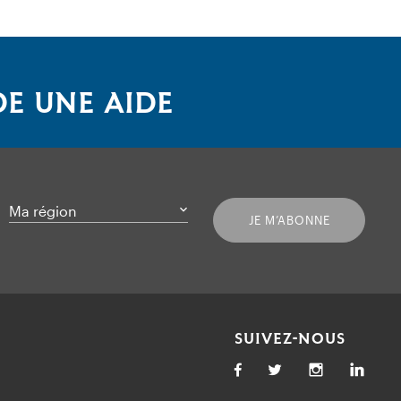
E UNE AIDE
Ma région
JE M’ABONNE
SUIVEZ-NOUS
Facebook
Twitter
Link