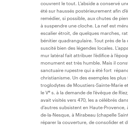
couvrent le tout. L’abside a conservé un
été sur haussés postérieurement afin d’é
remédier, si possible, aux chutes de pie
à suspendre une cloche. La nef est mén
escalier étroit, de quelques marches, rat
bénitier quadrangulaire. Tout près de la 
suscité bien des légendes locales. L’appa
mur latéral fait attribuer l’édifice à l’ép
monument est très humble. Mais il const
sanctuaire rupestre qui a été fort répan
christianisme. Un des exemples les plus
troglodytes de Moustiers-Sainte-Marie et
e
le V
s. à la demande de l’évêque de Riez,
avait visités vers 470, les a célébrés da
d’autres subsistent en Haute-Provence, 
de-la-Nesque, à Mirabeau (chapelle Saint-
réparer la couverture, de consolider et d