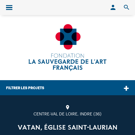
Conn
O
Ouvrir/fermer le menu
FILTRER LES PROJETS
CENTRE-VAL DE LOIRE, INDRE (36)
VATAN, ÉGLISE SAINT-LAURIAN