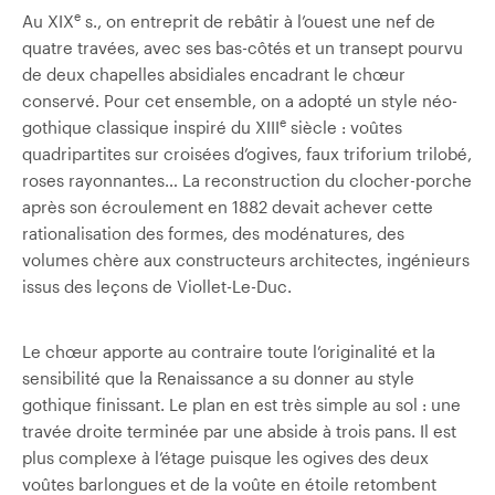
e
Au XIX
s., on entreprit de rebâtir à l’ouest une nef de
quatre travées, avec ses bas-côtés et un transept pourvu
de deux chapelles absidiales encadrant le chœur
conservé. Pour cet ensemble, on a adopté un style néo-
e
gothique classique inspiré du XIII
siècle : voûtes
quadripartites sur croisées d’ogives, faux triforium trilobé,
roses rayonnantes… La reconstruction du clocher-porche
après son écroulement en 1882 devait achever cette
rationalisation des formes, des modénatures, des
volumes chère aux constructeurs architectes, ingénieurs
issus des leçons de Viollet-Le-Duc.
Le chœur apporte au contraire toute l’originalité et la
sensibilité que la Renaissance a su donner au style
gothique finissant. Le plan en est très simple au sol : une
travée droite terminée par une abside à trois pans. Il est
plus complexe à l’étage puisque les ogives des deux
voûtes barlongues et de la voûte en étoile retombent