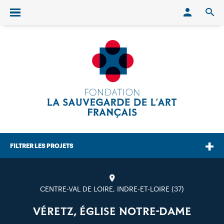
Conn
O
Ouvrir/fermer le menu
FILTRER LES PROJETS
CENTRE-VAL DE LOIRE, INDRE-ET-LOIRE (37)
VÉRETZ, ÉGLISE NOTRE-DAME