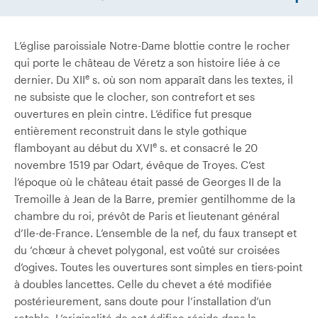
L’église paroissiale Notre-Dame blottie contre le rocher
qui porte le château de Véretz a son histoire liée à ce
e
dernier. Du XII
s. où son nom apparaît dans les textes, il
ne subsiste que le clocher, son contrefort et ses
ouvertures en plein cintre. L’édifice fut presque
entièrement reconstruit dans le style gothique
e
flamboyant au début du XVI
s. et consacré le 20
novembre 1519 par Odart, évêque de Troyes. C’est
l’époque où le château était passé de Georges II de la
Tremoille à Jean de la Barre, premier gentilhomme de la
chambre du roi, prévôt de Paris et lieutenant général
d’Ile-de-France. L’ensemble de la nef, du faux transept et
du ‘chœur à chevet polygonal, est voûté sur croisées
d’ogives. Toutes les ouvertures sont simples en tiers-point
à doubles lancettes. Celle du chevet a été modifiée
postérieurement, sans doute pour l’installation d’un
retable. L’originalité de cet édifice réside dans la