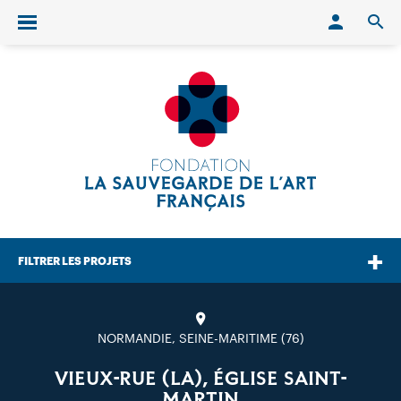
Conn
O
Ouvrir/fermer le menu
FILTRER LES PROJETS
NORMANDIE, SEINE-MARITIME (76)
VIEUX-RUE (LA), ÉGLISE SAINT-
MARTIN