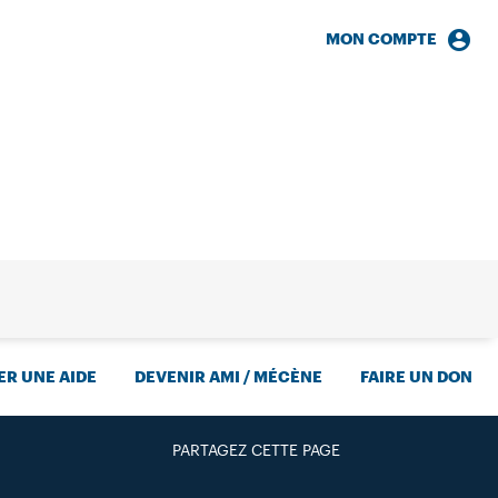
MON COMPTE
HERCHE
R UNE AIDE
DEVENIR AMI / MÉCÈNE
FAIRE UN DON
PARTAGEZ CETTE PAGE
FACEBOOK
TWITTER
GOOGLE+
PAR MAIL