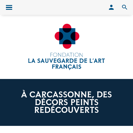
Conn
O
Ouvrir/fermer le menu
À CARCASSONNE, DES
DÉCORS PEINTS
REDÉCOUVERTS