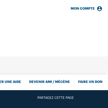
MON COMPTE
HERCHE
R UNE AIDE
DEVENIR AMI / MÉCÈNE
FAIRE UN DON
PARTAGEZ CETTE PAGE
FACEBOOK
TWITTER
GOOGLE+
PAR MAIL