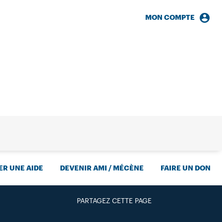
MON COMPTE
HERCHE
R UNE AIDE
DEVENIR AMI / MÉCÈNE
FAIRE UN DON
PARTAGEZ CETTE PAGE
FACEBOOK
TWITTER
GOOGLE+
PAR MAIL