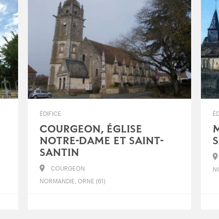
ÉDIFICE
ÉD
COURGEON, ÉGLISE
M
NOTRE-DAME ET SAINT-
S
SANTIN
COURGEON
N
NORMANDIE, ORNE (61)