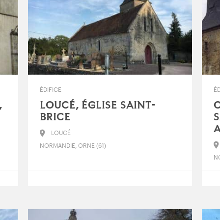
ÉDIFICE
ÉD
,
LOUCÉ, ÉGLISE SAINT-
O
BRICE
S
A
LOUCÉ
NORMANDIE, ORNE (61)
N