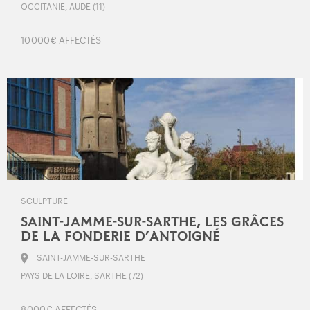
OCCITANIE, AUDE (11)
10 000 € AFFECTÉS
SCULPTURE
SAINT-JAMME-SUR-SARTHE, LES GRÂCES
DE LA FONDERIE D’ANTOIGNÉ
SAINT-JAMME-SUR-SARTHE
PAYS DE LA LOIRE, SARTHE (72)
8 000 € AFFECTÉS