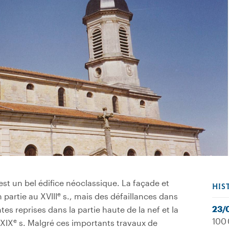
 est un bel édifice néo­classique. La façade et
HIS
e
 partie au XVIII
s., mais des défaillances dans
23/
s reprises dans la partie haute de la nef et la
100 
e
 XIX
s. Malgré ces importants travaux de