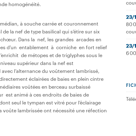
cou
rande homogénéité.
23/
r médian, à souche carrée et couronnement
80 0
de la nef de type basilical qui s’étire sur six
cou
u chœur. Dans la nef, les grandes arcades en
23/
fées d’un entablement à corniche en fort relief
6 00
nrichit de métopes et de triglyphes sous le
 niveau supérieur dans la nef est
d avec l’alternance du voûtement lambrissé,
directement éclairées de baies en plein cintre
FIC
rmédiaires voûtées en berceau surbaissé
mur est animé à ces endroits de baies de
Télé
ont seul le tympan est vitré pour l’éclairage
 voûte lambrissée ont nécessité une réfection