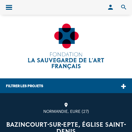
Conn
O
Ouvrir/fermer le menu
FILTRER LES PROJETS
NORMANDIE, EURE (27)
BAZINCOURT-SUR-EPTE, ÉGLISE SAINT-
DENIS