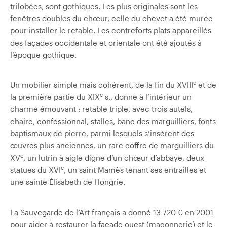
trilobées, sont gothiques. Les plus originales sont les
fenêtres doubles du chœur, celle du chevet a été murée
pour installer le retable. Les contreforts plats appareillés
des façades occidentale et orientale ont été ajoutés à
l’époque gothique.
e
Un mobilier simple mais cohérent, de la fin du XVIII
et de
e
la première partie du XIX
s., donne à l’intérieur un
charme émouvant : retable triple, avec trois autels,
chaire, confessionnal, stalles, banc des marguilliers, fonts
baptismaux de pierre, parmi lesquels s’insèrent des
œuvres plus anciennes, un rare coffre de marguilliers du
e
XV
, un lutrin à aigle digne d’un chœur d’abbaye, deux
e
statues du XVI
, un saint Mamès tenant ses entrailles et
une sainte Élisabeth de Hongrie.
La Sauvegarde de l’Art français a donné 13 720 € en 2001
pour aider à restaurer la façade ouest (maçonnerie) et le