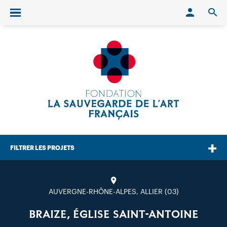
Conn
O
Ouvrir/fermer le menu
FILTRER LES PROJETS
AUVERGNE-RHÔNE-ALPES, ALLIER (03)
BRAIZE, ÉGLISE SAINT-ANTOINE