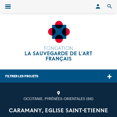
Conn
O
Ouvrir/fermer le menu
FILTRER LES PROJETS
OCCITANIE, PYRÉNÉES-ORIENTALES (66)
CARAMANY, EGLISE SAINT-ETIENNE