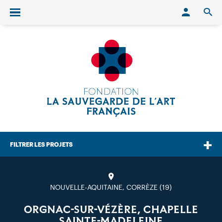
Conn
O
Ouvrir/fermer le menu
FILTRER LES PROJETS
NOUVELLE-AQUITAINE, CORRÈZE (19)
ORGNAC-SUR-VÉZÈRE, CHAPELLE
SAINTE-MADELEINE