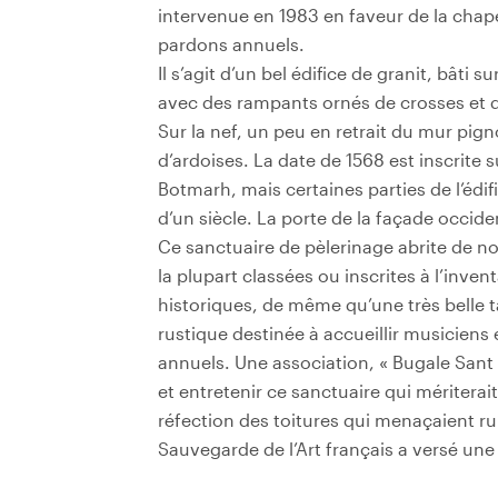
intervenue en 1983 en faveur de la chape
pardons annuels.
Il s’agit d’un bel édifice de granit, bâti 
avec des rampants ornés de crosses et 
Sur la nef, un peu en retrait du mur pign
d’ardoises. La date de 1568 est inscrite s
Botmarh, mais certaines parties de l’édi
d’un siècle. La porte de la façade occid
Ce sanctuaire de pèlerinage abrite de n
la plupart classées ou inscrites à l’in
historiques, de même qu’une très belle 
rustique destinée à accueillir musiciens
annuels. Une association, « Bugale Sant 
et entretenir ce sanctuaire qui mériterai
réfection des toitures qui menaçaient rui
Sauvegarde de l’Art français a versé un