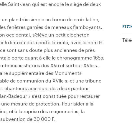
lle Saint-Jean qui est encore le siège de deux
sur un plan très simple en forme de croix latine,
des fenêtres garnies de meneaux flamboyants.
FIC
on occidental, s’élève un petit clocheton
Télé
ur le linteau de la porte latérale, avec le nom H.
fice sont sans doute plus anciennes de près
entale porte quant à elle le chronogramme 1655.
ombreuses statues des XVe et surtout XVIe s.,
ventaire supplémentaire des Monuments
table de communion du XVIIe s. et une tribune
 et chanteurs aux jours des deux pardons
Ian-Badeour » s’est constituée pour restaurer
t une mesure de protection. Pour aider à la
ne, et à la reprise des maçonneries, la
e subvention de 30 000 F.