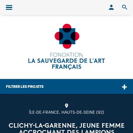
Conn
O
Ouvrir/fermer le menu
FILTRER LES PROJETS
ÎLE-DE-FRANCE, HAUTS-DE-SEINE (92)
CLICHY-LA-GARENNE, JEUNE FEMME
ACCROCHANT DES LAMPIONS