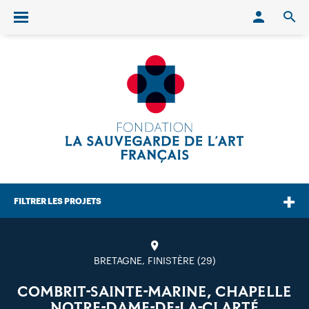
Conn
O
Ouvrir/fermer le menu
FILTRER LES PROJETS
BRETAGNE, FINISTÈRE (29)
COMBRIT-SAINTE-MARINE, CHAPELLE
NOTRE-DAME-DE-LA-CLARTÉ