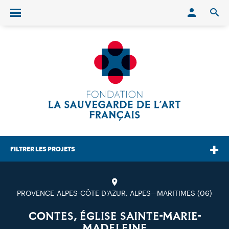
Conn
O
Ouvrir/fermer le menu
FILTRER LES PROJETS
PROVENCE-ALPES-CÔTE D’AZUR, ALPES—MARITIMES (06)
CONTES, ÉGLISE SAINTE-MARIE-
MADELEINE