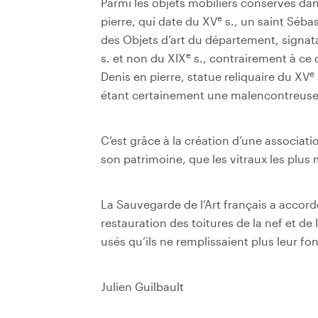
Parmi les objets mobiliers conservés dans
e
pierre, qui date du XV
s., un saint Sébas
des Objets d’art du département, signat
e
s. et non du XIX
s., contrairement à ce 
e
Denis en pierre, statue reliquaire du XV
étant certainement une malencontreuse 
C’est grâce à la création d’une associati
son patrimoine, que les vitraux les plus
La Sauvegarde de l’Art français a accor
restauration des toitures de la nef et de 
usés qu’ils ne remplissaient plus leur fo
Julien Guilbault