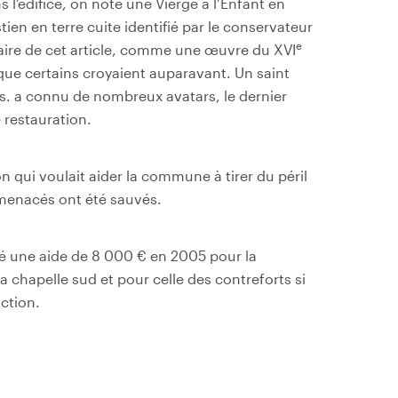
 l’édifice, on note une Vierge à l’Enfant en
tien en terre cuite identifié par le conservateur
e
aire de cet article, comme une œuvre du XVI
que certains croyaient auparavant. Un saint
s. a connu de nombreux avatars, le dernier
restauration.
on qui voulait aider la commune à tirer du péril
 menacés ont été sauvés.
dé une aide de 8 000 € en 2005 pour la
la chapelle sud et pour celle des contreforts si
nction.