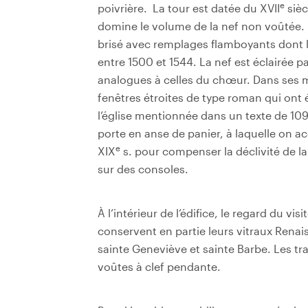
e
poivrière.
La tour est datée du XVII
sièc
domine le volume de la nef non voûtée. Il
brisé avec remplages flamboyants dont 
entre 1500 et 1544. La nef est éclairée p
analogues à celles du chœur. Dans ses m
fenêtres étroites de type roman qui ont
l’église mentionnée dans un texte de 10
porte en anse de panier, à laquelle on
e
XIX
s. pour compenser la déclivité de la 
sur des consoles.
À
l’intérieur de l’édifice, le regard du vis
conservent en partie leurs vitraux Rena
sainte Geneviève et sainte Barbe. Les t
voûtes à clef pendante.