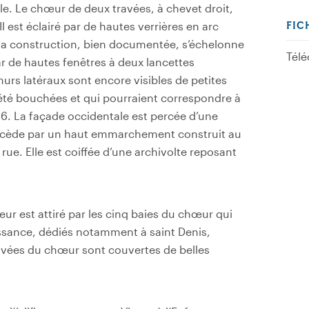
le. Le chœur de deux travées, à chevet droit,
 est éclairé par de hautes verrières en arc
FIC
la construction, bien documentée, s’échelonne
Télé
ar de hautes fenêtres à deux lancettes
urs latéraux sont encore visibles de petites
 été bouchées et qui pourraient correspondre à
96. La façade occidentale est percée d’une
 accède par un haut emmarchement construit au
rue. Elle est coiffée d’une archivolte reposant
iteur est attiré par les cinq baies du chœur qui
issance, dédiés notamment à saint Denis,
ravées du chœur sont couvertes de belles