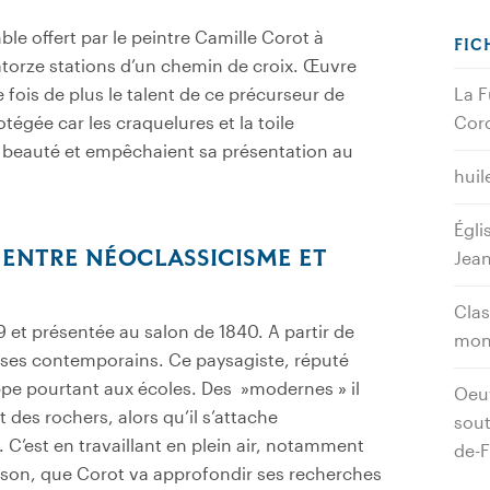
ble offert par le peintre Camille Corot à
FIC
uatorze stations d’un chemin de croix. Œuvre
 fois de plus le talent de ce précurseur de
La F
otégée car les craquelures et la toile
Coro
beauté et empêchaient sa présentation au
huil
Égli
 ENTRE NÉOCLASSICISME ET
Jean
Clas
9 et présentée au salon de 1840. A partir de
mon
e ses contemporains. Ce paysagiste, réputé
appe pourtant aux écoles. Des »modernes » il
Oeuv
t des rochers, alors qu’il s’attache
sout
’est en travaillant en plein air, notamment
de-
bison, que Corot va approfondir ses recherches