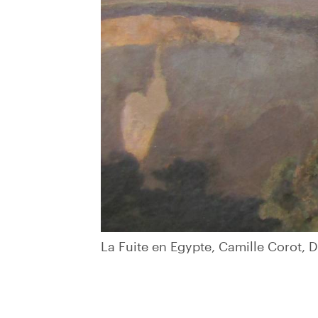
La Fuite en Egypte, Camille Corot, D
La Fuite en Egypte, Camille Corot, D