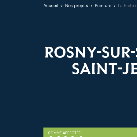
Accueil
Nos projets
Peinture
La Fuite 
ROSNY-SUR-
SAINT-J
SOMME AFFECTÉE