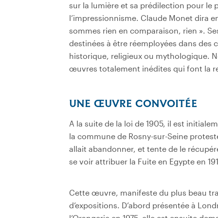
sur la lumière et sa prédilection pour le p
l’impressionnisme. Claude Monet dira en 
sommes rien en comparaison, rien ». S
destinées à être réemployées dans des c
historique, religieux ou mythologique. No
œuvres totalement inédites qui font la r
UNE ŒUVRE CONVOITÉE
A la suite de la loi de 1905, il est initial
la commune de Rosny-sur-Seine proteste 
allait abandonner, et tente de le récupére
se voir attribuer la Fuite en Egypte en 19
Cette œuvre, manifeste du plus beau tra
d’expositions. D’abord présentée à Londre
l’Orangerie en 1975, elle est ensuite de