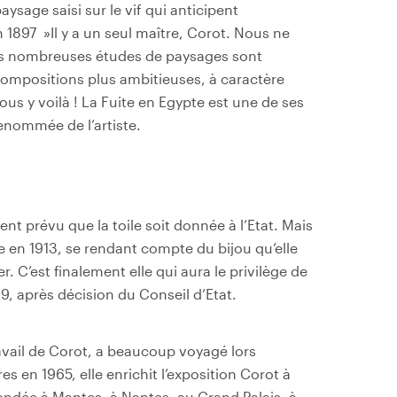
aysage saisi sur le vif qui anticipent
1897 »Il y a un seul maître, Corot. Nous ne
es nombreuses études de paysages sont
ompositions plus ambitieuses, à caractère
us y voilà ! La Fuite en Egypte est une de ses
enommée de l’artiste.
ement prévu que la toile soit donnée à l’Etat. Mais
en 1913, se rendant compte du bijou qu’elle
r. C’est finalement elle qui aura le privilège de
19, après décision du Conseil d’Etat.
vail de Corot, a beaucoup voyagé lors
s en 1965, elle enrichit l’exposition Corot à
mandée à Mantes, à Nantes, au Grand Palais, à