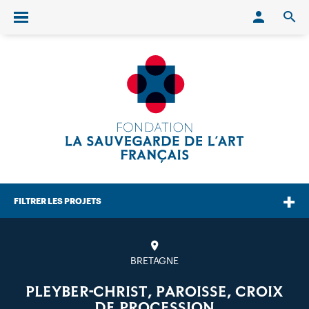
Conn
O
Ouvrir/fermer le menu
FILTRER LES PROJETS
BRETAGNE
PLEYBER-CHRIST, PAROISSE, CROIX
DE PROCESSION