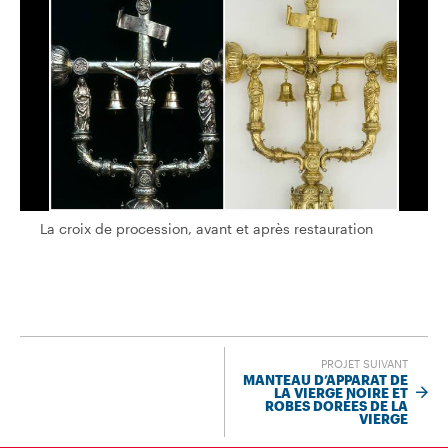
La croix de procession, avant et après restauration
La croix de procession, avant et après restauration
PROJET SUIVANT
MANTEAU D’APPARAT DE
LA VIERGE NOIRE ET
ROBES DORÉES DE LA
VIERGE