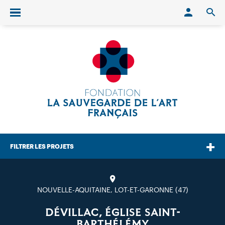
Conn
O
Ouvrir/fermer le menu
FILTRER LES PROJETS
NOUVELLE-AQUITAINE, LOT-ET-GARONNE (47)
DÉVILLAC, ÉGLISE SAINT-
BARTHÉLÉMY