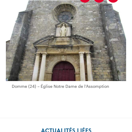
Domme (24) – Église Notre Dame de l’Assomption
Domme (24) – Église Notre Dame de l’Assomption
ACTUALITÉS LIÉES