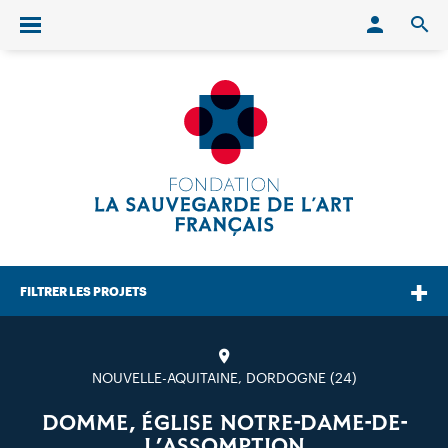
Conn
O
Ouvrir/fermer le menu
FILTRER LES PROJETS
NOUVELLE-AQUITAINE, DORDOGNE (24)
DOMME, ÉGLISE NOTRE-DAME-DE-
L’ASSOMPTION