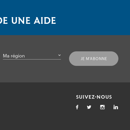
E UNE AIDE
Ma région
JE M’ABONNE
SUIVEZ-NOUS
Facebook
Twitter
Link