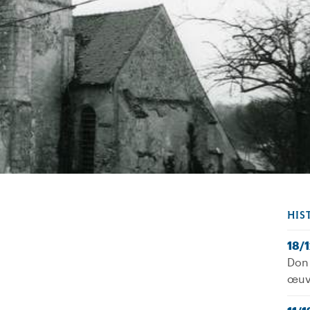
HIS
18/
Don 
œuv