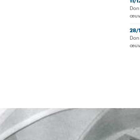
11/
Don 
œuv
28/
Don 
œuv