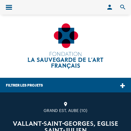
Conn
O
Ouvrir/fermer le menu
FILTRER LES PROJETS
GRAND EST, AUBE (10)
VALLANT-SAINT-GEORGES, EGLISE
SAINT-JULIEN