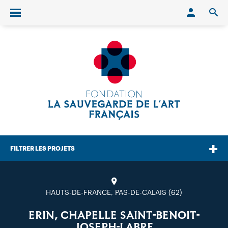
Conn
O
Ouvrir/fermer le menu
FILTRER LES PROJETS
HAUTS-DE-FRANCE, PAS-DE-CALAIS (62)
ERIN, CHAPELLE SAINT-BENOIT-
JOSEPH-LABRE