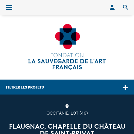
Conn
O
Ouvrir/fermer le menu
FILTRER LES PROJETS
OCCITANIE, LOT (46)
FLAUGNAC, CHAPELLE DU CHÂTEAU
DE SAINT-PRIVAT