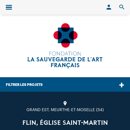
Conn
O
Ouvrir/fermer le menu
FILTRER LES PROJETS
GRAND EST, MEURTHE-ET-MOSELLE (54)
FLIN, ÉGLISE SAINT-MARTIN