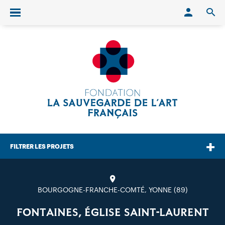
Conn
O
Ouvrir/fermer le menu
FILTRER LES PROJETS
BOURGOGNE-FRANCHE-COMTÉ, YONNE (89)
FONTAINES, ÉGLISE SAINT-LAURENT