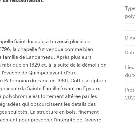
r sa restauration.
Type
pol
Dim
apelle Saint-Joseph, a traversé plusieurs
 1796, la chapelle fut vendue comme bien
Date
ne famille de Landerneau. Après plusieurs
 fabrique en 1829 et, à la suite de la démolition
Lieu
à l’évêché de Quimper avant d’être
du t
du Patrimoine du Faou en 1986. Cette sculpture
résente la Sainte Famille fuyant en Égypte.
Prot
sa polychromie est fortement altérée par les
202
gradées qui obscurcissent les détails des
es sculptés. La structure en bois, finement
ement pour préserver l’intégrité de l’oeuvre.