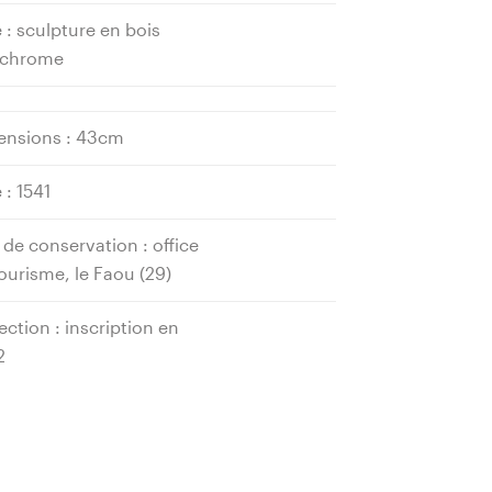
 : sculpture en bois
ychrome
ensions : 43cm
 : 1541
 de conservation : office
ourisme, le Faou (29)
ection : inscription en
2