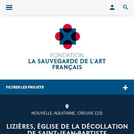
Conn
O
Ouvrir/fermer le menu
FILTRER LES PROJETS
NOUVELLE-AQUITAINE, CREUSE (23)
LIZIÈRES, ÉGLISE DE LA DÉCOLLATION
DE SAINT-JEAN-BAPTISTE