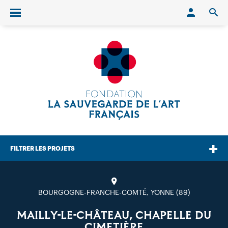
Conn
O
Ouvrir/fermer le menu
FILTRER LES PROJETS
BOURGOGNE-FRANCHE-COMTÉ, YONNE (89)
MAILLY-LE-CHÂTEAU, CHAPELLE DU
CIMETIÈRE