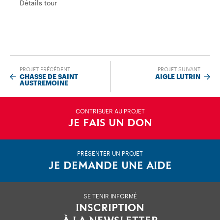
Détails tour
Détails tour
PROJET PRÉCÉDENT
PROJET SUIVANT
CHASSE DE SAINT
AIGLE LUTRIN
AUSTREMOINE
CONTRIBUER AU PROJET
JE FAIS UN DON
PRÉSENTER UN PROJET
JE DEMANDE UNE AIDE
SE TENIR INFORMÉ
INSCRIPTION